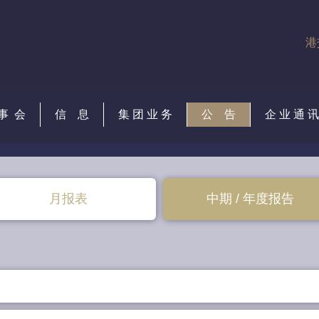
港
事 会
信 息
集 团 业 务
公 告
企 业 通 讯
月报表
中期 / 年度报告