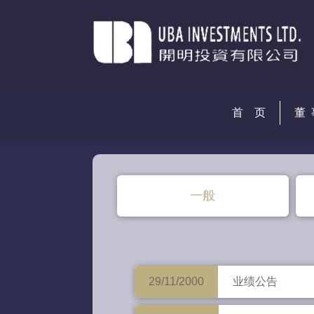
首 页
董 
一般
29/11/2000
业绩公告