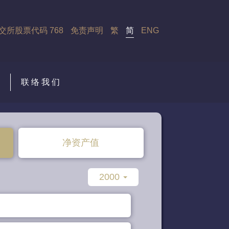
交所股票代码 768
免责声明
繁
简
ENG
联 络 我 们
净资产值
2000