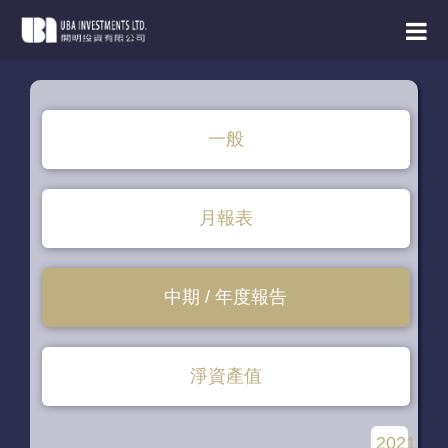
首 頁
董 事 會
一般
信 息
集 團 業 務
月報表
公 告
中期 / 年度報告
企 業 通 訊
聯 絡 我 們
淨資產值
繁
简
2021